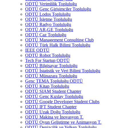
ODTÜ Verimlilik Topluluğu
ODTÜ Genç Girişimciler Topluluğu
ODTÜ Lodos Topluluğu
ODTÜ İşletme Topluluğu
ODTÜ Radyo Topluluğu
ODTÜ AR-GE Topluluğu
ODTÜ Caz Topluluğu
ODTÜ Management Consulting Club
ODTÜ Türk Halk Bilimi Topluluğu
IEEE ODTÜ
ODTÜ Robot Topluluğu
Tech For Startup ODTÜ
ODTÜ Bilgisayar Topluluğu
ODTÜ İstatistik ve Veri Bilimi Topluluğu
ODTÜ Münazara Topluluğu
Genç TEMA Topluluğu ODTÜ
ODTÜ Kitap Topluluğu
ODTÜ SIAM Student Chapter
ODTÜ Genç Kızılay Topluluğu
ODTÜ Google Developer Student Clubs
ODTÜ IFT Student Chapter
ODTÜ Uzak Doğu Topluluğu
ODTÜ Makina ve İnovasyon T.
ODTÜ Oyun Geliştirme ve Animasyon T.
ODTÜ Denizcilik ve Yelken Topluluğu