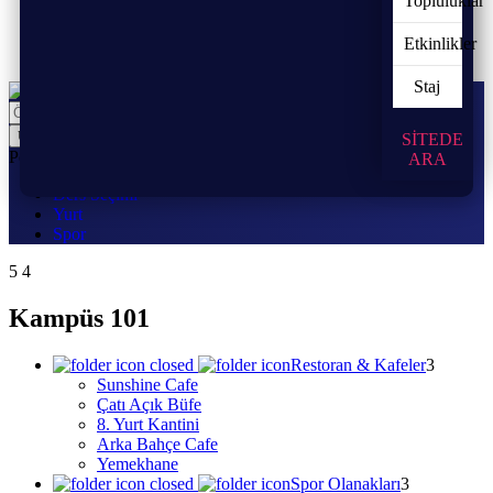
Topluluklar
Etkinlikler
Staj
SİTEDE
Popüler:
ARA
Ders Seçimi
Yurt
Spor
Kampüs 101
Restoran & Kafeler
Sunshine Cafe
Çatı Açık Büfe
8. Yurt Kantini
Arka Bahçe Cafe
Yemekhane
Spor Olanakları