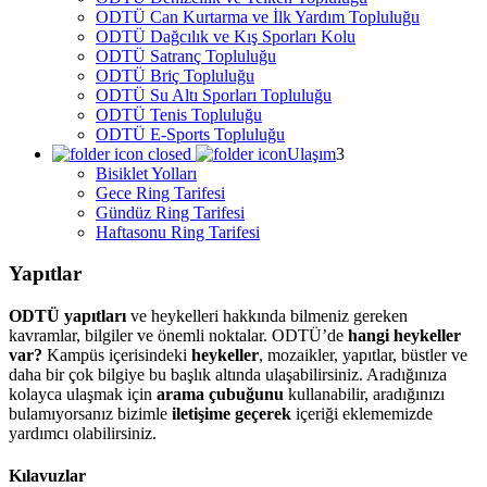
ODTÜ Can Kurtarma ve İlk Yardım Topluluğu
ODTÜ Dağcılık ve Kış Sporları Kolu
ODTÜ Satranç Topluluğu
ODTÜ Briç Topluluğu
ODTÜ Su Altı Sporları Topluluğu
ODTÜ Tenis Topluluğu
ODTÜ E-Sports Topluluğu
Ulaşım
Bisiklet Yolları
Gece Ring Tarifesi
Gündüz Ring Tarifesi
Haftasonu Ring Tarifesi
Yapıtlar
ODTÜ yapıtları
ve heykelleri hakkında bilmeniz gereken
kavramlar, bilgiler ve önemli noktalar. ODTÜ’de
hangi heykeller
var?
Kampüs içerisindeki
heykeller
, mozaikler, yapıtlar, büstler ve
daha bir çok bilgiye bu başlık altında ulaşabilirsiniz. Aradığınıza
kolayca ulaşmak için
arama çubuğunu
kullanabilir, aradığınızı
bulamıyorsanız bizimle
iletişime geçerek
içeriği eklememizde
yardımcı olabilirsiniz.
Kılavuzlar