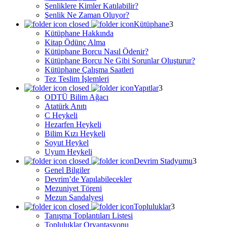
Şenliklere Kimler Katılabilir?
Şenlik Ne Zaman Oluyor?
Kütüphane
Kütüphane Hakkında
Kitap Ödünç Alma
Kütüphane Borcu Nasıl Ödenir?
Kütüphane Borcu Ne Gibi Sorunlar Oluşturur?
Kütüphane Çalışma Saatleri
Tez Teslim İşlemleri
Yapıtlar
ODTÜ Bilim Ağacı
Atatürk Anıtı
C Heykeli
Hezarfen Heykeli
Bilim Kızı Heykeli
Soyut Heykel
Uyum Heykeli
Devrim Stadyumu
Genel Bilgiler
Devrim’de Yapılabilecekler
Mezuniyet Töreni
Mezun Sandalyesi
Topluluklar
Tanışma Toplantıları Listesi
Topluluklar Oryantasyonu