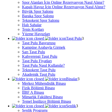
Spor Alanları İçin Online Rezervasyon Nasıl Alınır?
Kapalı Havuz İçin Online Rezervasyon Nasıl Alınır?
Büyük Spor Salonu
Baraka Spor Salonu
Teknokent Spor Salonu
Halı Sahalar
Tenis Kortları
Yüzme Havuzları
Taşıt Pulu
Taşıt Pulu Başvurusu
Kampüse Arabayla Girmek
Sarı Taşıt Pulu
Kahverengi Taşıt Pulu
Taşıt Pulu Fiyatları
Taşıt Pulu Nasıl Kullanılır?
Teknokent Taşıt Pulu
Akademik Taşıt Pulu
Binalar
Merkez Mühendislik Binası
Fizik Bölümü Binası
İİBF A Binası
Mimarlık Fakültesi Binası
Temel İngilizce Bölümü Binası
Şenlik
Şenlik Programı