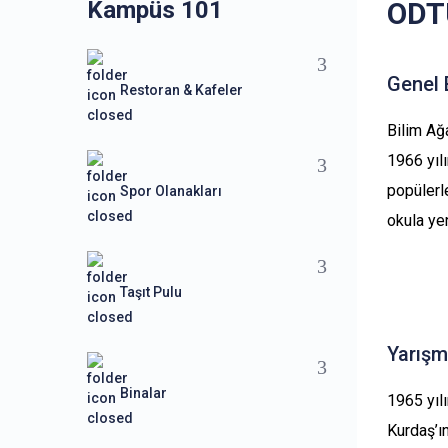
Kampüs 101
ODTÜ
Genel 
Restoran & Kafeler
Bilim Ağa
1966 yıl
popülerl
Spor Olanakları
okula yen
Taşıt Pulu
Yarışm
Binalar
1965 yıl
Kurdaş’ı