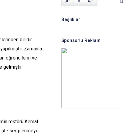
A-
A
A+
Başlıklar
erinden biridir.
Sponsorlu Reklam
yapılmıştır. Zamanla
an öğrencilerin ve
e gelmiştir.
emin rektörü Kemal
irişte sergilenmeye