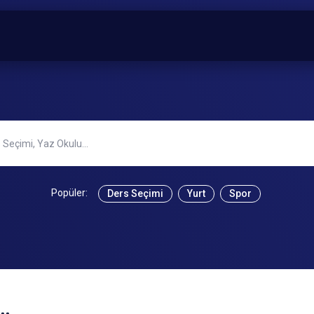
Popüler:
Ders Seçimi
Yurt
Spor