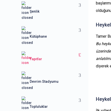
başlanmı
olduğunu
Şenlik
Heykel
Tamer B
Kütüphane
Bu heyke
üzerinde
anlatılm
Yapıtlar
diyerek e
Devrim Stadyumu
Heykeli
Topluluklar
İlk yılla