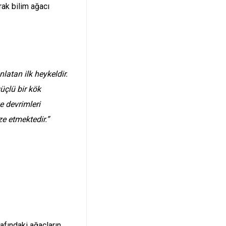
ak bilim ağacı
nlatan ilk heykeldir.
üçlü bir kök
e devrimleri
ze etmektedir.”
rafındaki ağaçların