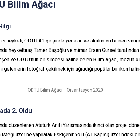
 Bilim Ağacı
Bilgi
cı heykeli, ODTÜ A1 girişinde yer alan ve okulun en bilinen simgel
ında heykeltıraş Tamer Başoğlu ve mimar Ersen Gürsel tarafından 
eşen ve ODTÜ’nün bir simgesi haline gelen Bilim Ağacı, mezun ol
i gelenlerin fotoğraf çekilmek için uğradığı popüler bir ikon halin
ODTÜ Bilim Ağacı – Oryantasyon 2020
ada 2. Oldu
ında düzenlenen Atatürk Anıtı Yarışmasında ikinci olan proje, dön
n isteği üzerine yapılarak Eskişehir Yolu (A1 Kapısı) üzerindeki g