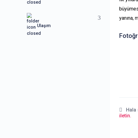
büyümesi
yanına, m
Ulaşım
Fotoğr
Hala 
iletin.