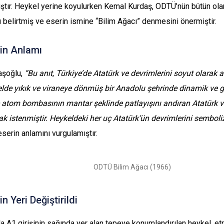
ştır. Heykel yerine koyulurken Kemal Kurdaş, ODTÜ’nün bütün olar
 belirtmiş ve eserin ismine “Bilim Ağacı” denmesini önermiştir.
in Anlamı
aşoğlu,
“Bu anıt, Türkiye’de Atatürk ve devrimlerini soyut olarak a
lde yıkık ve viraneye dönmüş bir Anadolu şehrinde dinamik ve g
 atom bombasının mantar şeklinde patlayışını andıran Atatürk v
ak istenmiştir. Heykeldeki her uç Atatürk’ün devrimlerini semboli
serin anlamını vurgulamıştır.
ODTÜ Bilim Ağacı (1966)
n Yeri Değiştirildi
rda A1 girişinin sağında yer alan tepeye konumlandırılan heykel, et