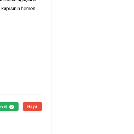
ş kapısının hemen
Evet
Hayır
2