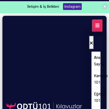
İletişim & İş Birlikleri:
Instagram
×
Ana
Sayfa
Kampüs
101
Eğitim
101