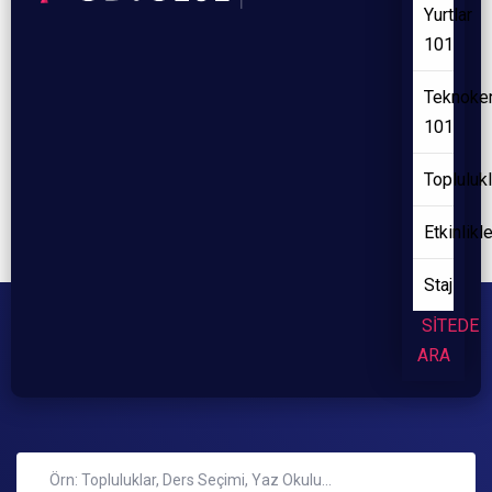
Yurtlar
101
Teknoke
101
Toplulukl
Etkinlikl
Staj
SİTEDE
ARA