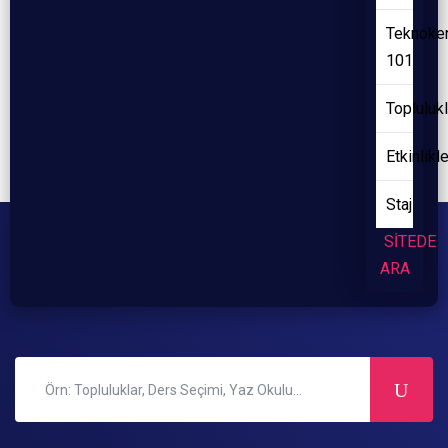
Teknoke
101
Toplulukl
Etkinlikl
Staj
SİTEDE
ARA