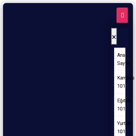
×
Ana
Sayfa
Kampüs
101
Eğitim
101
Yurtlar
101