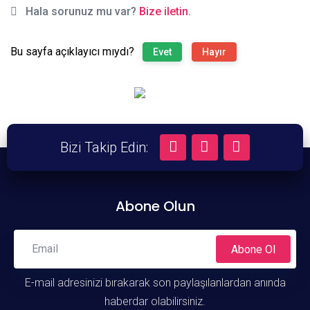
Hala sorunuz mu var?
Bize iletin.
Bu sayfa açıklayıcı mıydı?
Evet
Hayır
Bizi Takip Edin:
A-
A
A+
Abone Olun
Abone Ol
E-mail adresinizi bırakarak son paylaşılanlardan anında
haberdar olabilirsiniz.