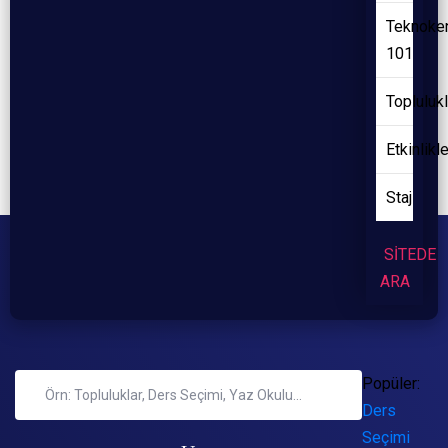
Teknoke
101
Toplulukl
Etkinlikl
Staj
SİTEDE
ARA
Popüler:
Ders
Seçimi