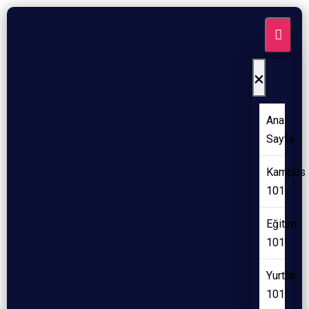
×
Ana
Sayfa
Kampüs
101
Eğitim
101
Yurtlar
101