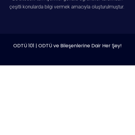
çeşitli konularda bilgi vermek amacıyla oluşturulmuştur.
ODTÜ 101 | ODTÜ ve Bileşenlerine Dair Her Şey!