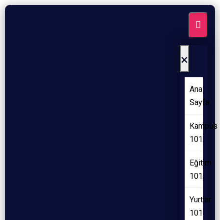
×
Ana
Sayfa
Kampüs
101
Eğitim
101
Yurtlar
101