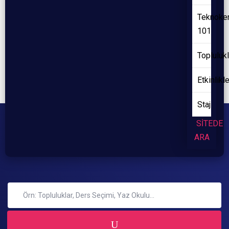
Teknoke
101
Toplulukl
Etkinlikl
Staj
SİTEDE
ARA