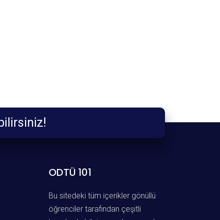
 Edebilirsiniz!
ODTÜ 101
Bu sitedeki tüm içerikler gönüllü
öğrenciler tarafından çeşitli