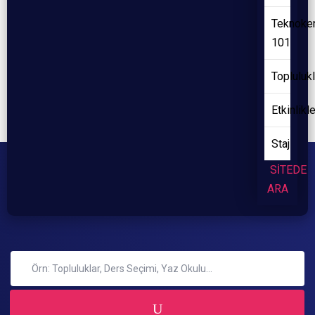
Teknoke
101
Toplulukl
Etkinlikl
Staj
SİTEDE
ARA