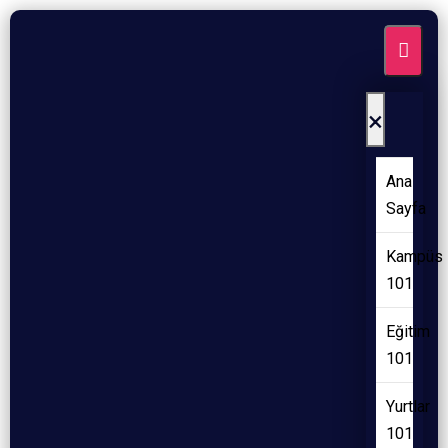
×
Ana
Sayfa
Kampüs
101
Eğitim
101
Yurtlar
101