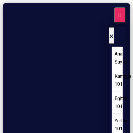
×
Ana
Sayfa
Kampüs
101
Eğitim
101
Yurtlar
101