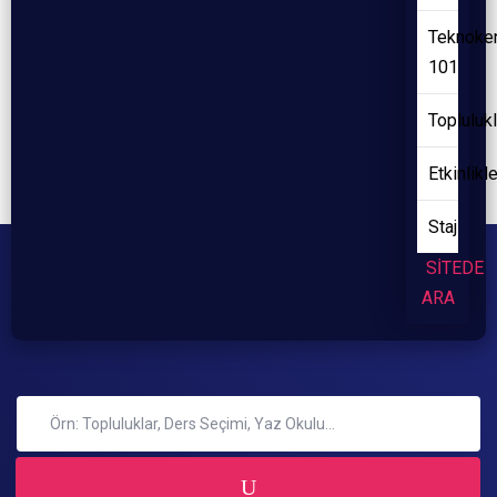
Teknoke
101
Toplulukl
Etkinlikl
Staj
SİTEDE
ARA