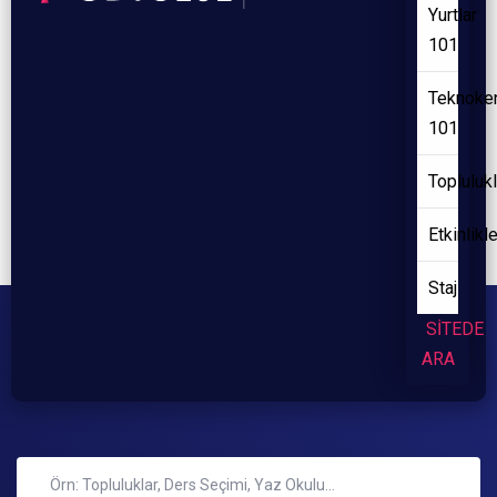
Yurtlar
101
Teknoke
101
Toplulukl
Etkinlikl
Staj
SİTEDE
ARA