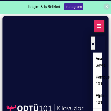
İletişim & İş Birlikleri:
Instagram
×
Ana
Sayfa
Kampüs
101
Eğitim
101