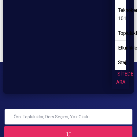
Teknoke
101
Toplulukl
Etkinlikl
Staj
SİTEDE
ARA