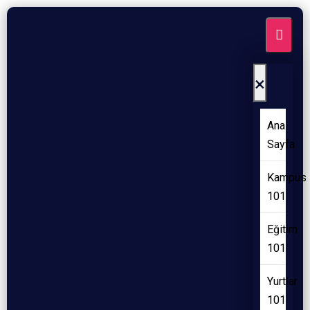
×
Ana
Sayfa
Kampüs
101
Eğitim
101
Yurtlar
101