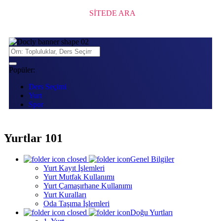
SİTEDE ARA
Popüler:
Ders Seçimi
Yurt
Spor
Yurtlar 101
Genel Bilgiler
Yurt Kayıt İşlemleri
Yurt Mutfak Kullanımı
Yurt Çamaşırhane Kullanımı
Yurt Kuralları
Oda Taşıma İşlemleri
Doğu Yurtları