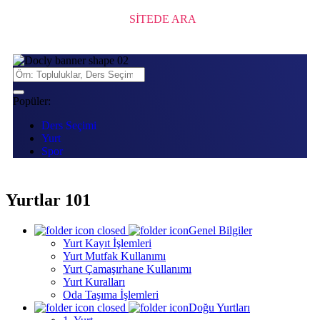
SİTEDE ARA
Popüler:
Ders Seçimi
Yurt
Spor
Yurtlar 101
Genel Bilgiler
Yurt Kayıt İşlemleri
Yurt Mutfak Kullanımı
Yurt Çamaşırhane Kullanımı
Yurt Kuralları
Oda Taşıma İşlemleri
Doğu Yurtları