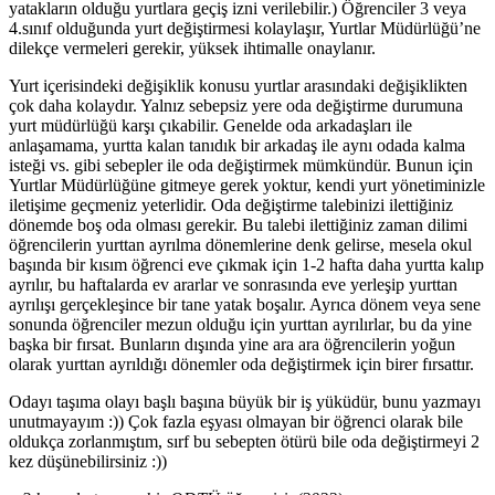
yatakların olduğu yurtlara geçiş izni verilebilir.) Öğrenciler 3 veya
4.sınıf olduğunda yurt değiştirmesi kolaylaşır, Yurtlar Müdürlüğü’ne
dilekçe vermeleri gerekir, yüksek ihtimalle onaylanır.
Yurt içerisindeki değişiklik konusu yurtlar arasındaki değişiklikten
çok daha kolaydır. Yalnız sebepsiz yere oda değiştirme durumuna
yurt müdürlüğü karşı çıkabilir. Genelde oda arkadaşları ile
anlaşamama, yurtta kalan tanıdık bir arkadaş ile aynı odada kalma
isteği vs. gibi sebepler ile oda değiştirmek mümkündür. Bunun için
Yurtlar Müdürlüğüne gitmeye gerek yoktur, kendi yurt yönetiminizle
iletişime geçmeniz yeterlidir. Oda değiştirme talebinizi ilettiğiniz
dönemde boş oda olması gerekir. Bu talebi ilettiğiniz zaman dilimi
öğrencilerin yurttan ayrılma dönemlerine denk gelirse, mesela okul
başında bir kısım öğrenci eve çıkmak için 1-2 hafta daha yurtta kalıp
ayrılır, bu haftalarda ev ararlar ve sonrasında eve yerleşip yurttan
ayrılışı gerçekleşince bir tane yatak boşalır. Ayrıca dönem veya sene
sonunda öğrenciler mezun olduğu için yurttan ayrılırlar, bu da yine
başka bir fırsat. Bunların dışında yine ara ara öğrencilerin yoğun
olarak yurttan ayrıldığı dönemler oda değiştirmek için birer fırsattır.
Odayı taşıma olayı başlı başına büyük bir iş yüküdür, bunu yazmayı
unutmayayım :)) Çok fazla eşyası olmayan bir öğrenci olarak bile
oldukça zorlanmıştım, sırf bu sebepten ötürü bile oda değiştirmeyi 2
kez düşünebilirsiniz :))