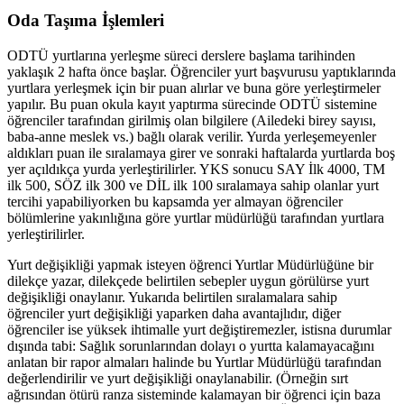
Oda Taşıma İşlemleri
ODTÜ yurtlarına yerleşme süreci derslere başlama tarihinden
yaklaşık 2 hafta önce başlar. Öğrenciler yurt başvurusu yaptıklarında
yurtlara yerleşmek için bir puan alırlar ve buna göre yerleştirmeler
yapılır. Bu puan okula kayıt yaptırma sürecinde ODTÜ sistemine
öğrenciler tarafından girilmiş olan bilgilere (Ailedeki birey sayısı,
baba-anne meslek vs.) bağlı olarak verilir. Yurda yerleşemeyenler
aldıkları puan ile sıralamaya girer ve sonraki haftalarda yurtlarda boş
yer açıldıkça yurda yerleştirilirler. YKS sonucu SAY İlk 4000, TM
ilk 500, SÖZ ilk 300 ve DİL ilk 100 sıralamaya sahip olanlar yurt
tercihi yapabiliyorken bu kapsamda yer almayan öğrenciler
bölümlerine yakınlığına göre yurtlar müdürlüğü tarafından yurtlara
yerleştirilirler.
Yurt değişikliği yapmak isteyen öğrenci Yurtlar Müdürlüğüne bir
dilekçe yazar, dilekçede belirtilen sebepler uygun görülürse yurt
değişikliği onaylanır. Yukarıda belirtilen sıralamalara sahip
öğrenciler yurt değişikliği yaparken daha avantajlıdır, diğer
öğrenciler ise yüksek ihtimalle yurt değiştiremezler, istisna durumlar
dışında tabi: Sağlık sorunlarından dolayı o yurtta kalamayacağını
anlatan bir rapor almaları halinde bu Yurtlar Müdürlüğü tarafından
değerlendirilir ve yurt değişikliği onaylanabilir. (Örneğin sırt
ağrısından ötürü ranza sisteminde kalamayan bir öğrenci için baza