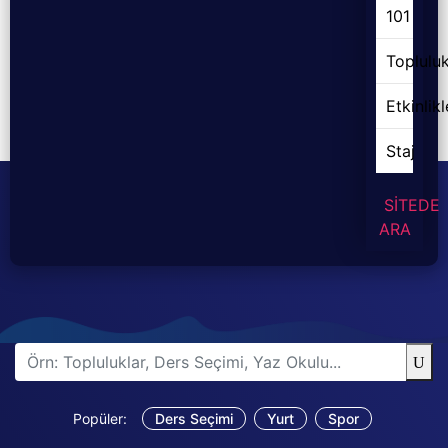
101
Topluluk
Etkinlikl
Staj
SİTEDE
ARA
Popüler:
Ders Seçimi
Yurt
Spor