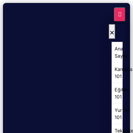
×
Ana
Sayfa
Kampüs
101
Eğitim
101
Yurtlar
101
Teknoke