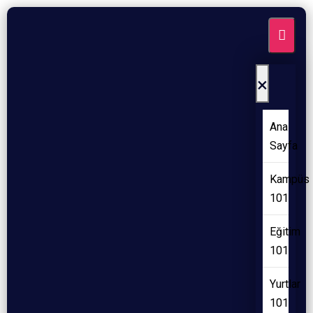
×
Ana
Sayfa
Kampüs
101
Eğitim
101
Yurtlar
101