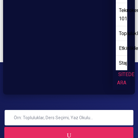
Teknoke
101
Toplulukl
Etkinlikl
Staj
SİTEDE
ARA