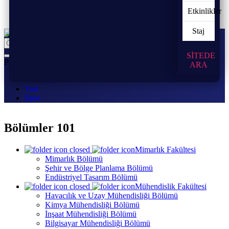
Etkinlikler
Staj
SİTEDE
Popüler:
ARA
Ders Seçimi
Yurt
Spor
Bölümler 101
Mimarlık Fakültesi
Mimarlık Bölümü
Şehir ve Bölge Planlama Bölümü
Endüstriyel Tasarım Bölümü
Mühendislik Fakültesi
Havacılık ve Uzay Mühendisliği Bölümü
Kimya Mühendisliği Bölümü
İnşaat Mühendisliği Bölümü
Bilgisayar Mühendisliği Bölümü