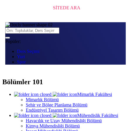
SİTEDE ARA
Popüler:
Ders Seçimi
Yurt
Spor
Bölümler 101
Mimarlık Fakültesi
Mimarlık Bölümü
Şehir ve Bölge Planlama Bölümü
Endüstriyel Tasarım Bölümü
Mühendislik Fakültesi
Havacılık ve Uzay Mühendisliği Bölümü
Kimya Mühendisliği Bölümü