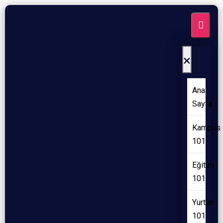
×
Ana
Sayfa
Kampüs
101
Eğitim
101
Yurtlar
101