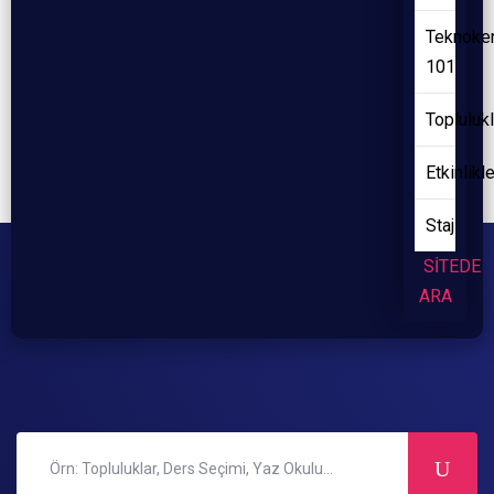
Teknoke
101
Toplulukl
Etkinlikl
Staj
SİTEDE
ARA