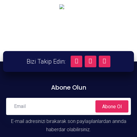
Bizi Takip Edin:
A-
A
A+
Abone Olun
Abone Ol
E-mail adresinizi bırakarak son paylaşılanlardan anında
haberdar olabilirsiniz.