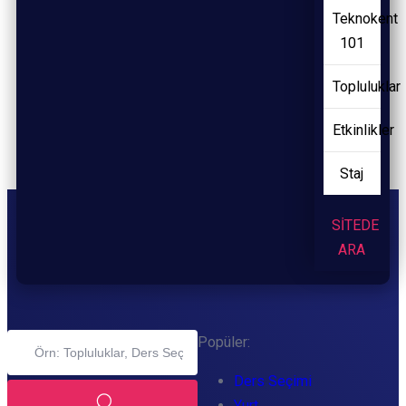
Teknokent
101
Topluluklar
Etkinlikler
Staj
SİTEDE
ARA
Popüler:
Ders Seçimi
Yurt