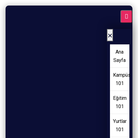
×
Ana
Sayfa
Kampüs
101
Eğitim
101
Yurtlar
101