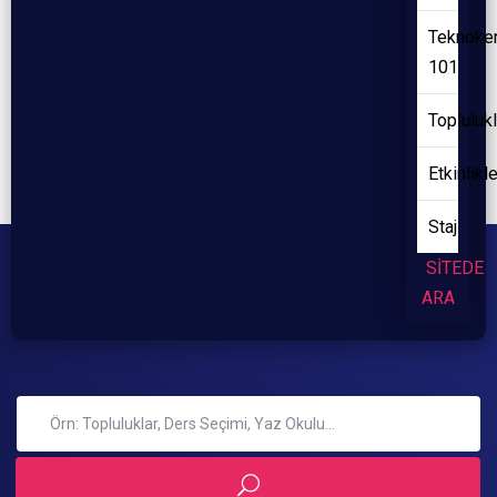
Teknoke
101
Toplulukl
Etkinlikl
Staj
SİTEDE
ARA