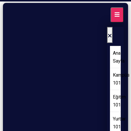
×
Ana
Sayfa
Kampüs
101
Eğitim
101
Yurtlar
101