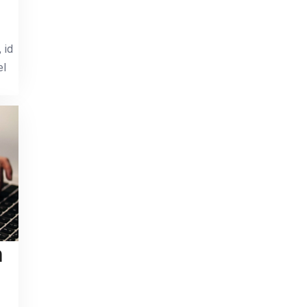
 id
el
n