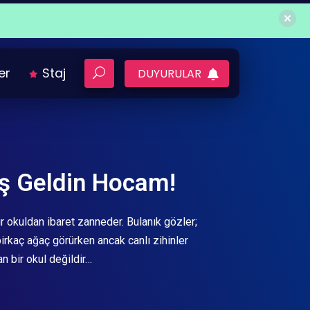
ler
Staj
DUYURULAR
ş Geldin Hocam!
r okuldan ibaret zanneder. Bulanık gözler;
birkaç ağaç görürken ancak canlı zihinler
an bir okul değildir…