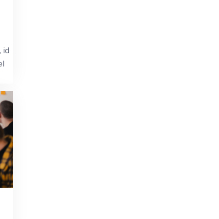
 id
el