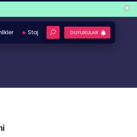
nlikler
Staj
DUYURULAR
.
hi