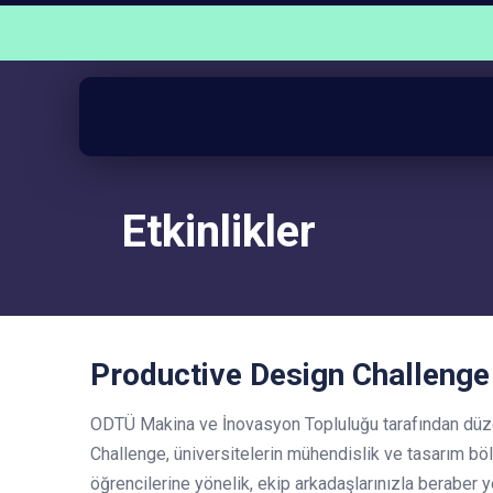
Etkinlikler
Productive Design Challenge
ODTÜ Makina ve İnovasyon Topluluğu tarafından dü
Challenge, üniversitelerin mühendislik ve tasarım bö
öğrencilerine yönelik, ekip arkadaşlarınızla beraber ye