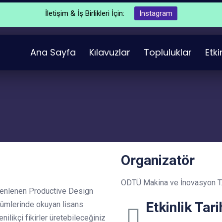
İletişim & İş Birlikleri İçin:
Instagram
Ana Sayfa
Kılavuzlar
Topluluklar
Etki
Organizatör
ODTÜ Makina ve İnovasyon T
zenlenen Productive Design
Etkinlik Tari
lümlerinde okuyan lisans
nilikçi fikirler üretebileceğiniz