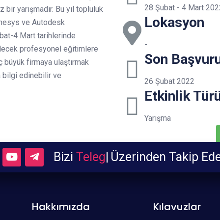
28 Şubat - 4 Mart 202
 bir yarışmadır. Bu yıl topluluk
Lokasyon
umesys ve Autodesk
at-4 Mart tarihlerinde
-
ilecek profesyonel eğitimlere
Son Başvur
ç büyük firmaya ulaştırmak
bilgi edinebilir ve
26 Şubat 2022
Etkinlik Tür
Yarışma
Bizi
Telegra
|
Üzerinden Takip Ed
Hakkımızda
Kılavuzlar