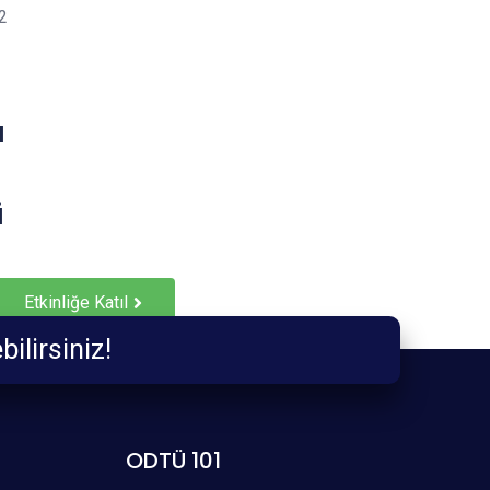
2
u
ü
Etkinliğe Katıl
ebilirsiniz!
ODTÜ 101