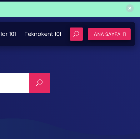
lar 101
Teknokent 101
ANA SAYFA