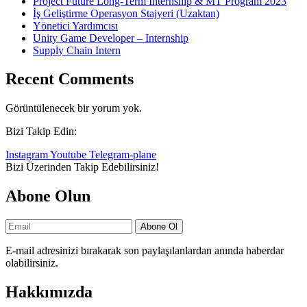
Project Future Long-Term Internship & MT Program 2023
İş Geliştirme Operasyon Stajyeri (Uzaktan)
Yönetici Yardımcısı
Unity Game Developer – Internship
Supply Chain Intern
Recent Comments
Görüntülenecek bir yorum yok.
Bizi Takip Edin:
Instagram
Youtube
Telegram-plane
Bizi
Üzerinden Takip Edebilirsiniz!
Abone Olun
Abone Ol
E-mail adresinizi bırakarak son paylaşılanlardan anında haberdar
olabilirsiniz.
Hakkımızda