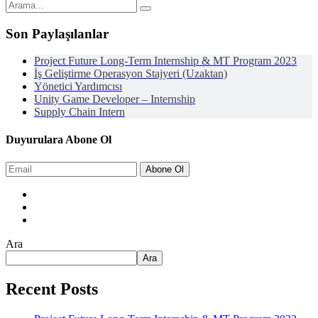
Son Paylaşılanlar
Project Future Long-Term Internship & MT Program 2023
İş Geliştirme Operasyon Stajyeri (Uzaktan)
Yönetici Yardımcısı
Unity Game Developer – Internship
Supply Chain Intern
Duyurulara Abone Ol
Abone Ol
Ara
Ara
Recent Posts