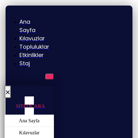
Ana
Sayfa
Kılavuzlar
Topluluklar
Etkinlikler
Staj
×
SİTEDE ARA
Ana Sayfa
Kılavuzlar