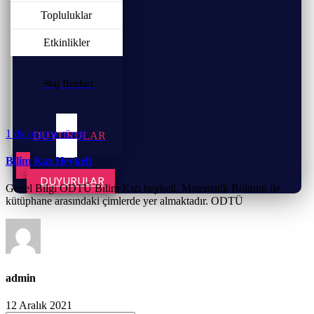
Topluluklar
Etkinlikler
Staj İlanları
1 dk okuma süresi
DUYURULAR
Bilim Kızı Heykeli
DUYURULAR
Genel Bilgi ODTÜ Bilim Kızı heykeli, Matematik Bölümü ile
kütüphane arasındaki çimlerde yer almaktadır. ODTÜ
admin
12 Aralık 2021