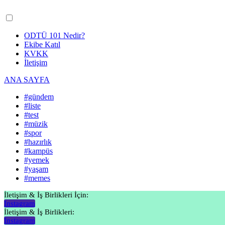
ODTÜ 101 Nedir?
Ekibe Katıl
KVKK
İletişim
ANA SAYFA
#gündem
#liste
#test
#müzik
#spor
#hazırlık
#kampüs
#yemek
#yaşam
#memes
İletişim & İş Birlikleri İçin:
Instagram
İletişim & İş Birlikleri:
Instagram