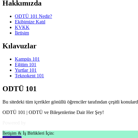
Hakkımızda
ODTÜ 101 Nedir?
Ekibimize Katıl
KVKK
İletişim
Kılavuzlar
Kampüs 101
Eğitim 101
Yurtlar 101
Teknokent 101
ODTÜ 101
Bu sitedeki tüm içerikler gönüllü öğrenciler tarafından çeşitli konula
ODTÜ 101 | ODTÜ ve Bileşenlerine Dair Her Şey!
Powered by
ODTÜ Verimlilik Topluluğu
İletişim & İş Birlikleri İçin: