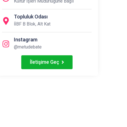
Kültür İşleri Müdürlüğüne Bağlı
Topluluk Odası
İİBF B Blok, Alt Kat
Instagram
@metudebate
İletişime Geç