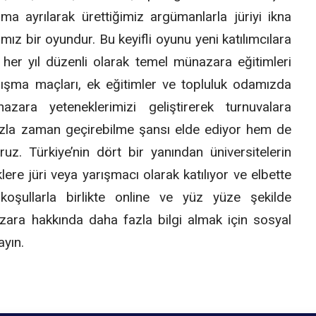
ma ayrılarak ürettiğimiz argümanlarla jüriyi ikna
mız bir oyundur. Bu keyifli oyunu yeni katılımcılara
er yıl düzenli olarak temel münazara eğitimleri
lışma maçları, ek eğitimler ve topluluk odamızda
ara yeteneklerimizi geliştirerek turnuvalara
azla zaman geçirebilme şansı elde ediyor hem de
oruz. Türkiye’nin dört bir yanından üniversitelerin
klere jüri veya yarışmacı olarak katılıyor ve elbette
oşullarla birlikte online ve yüz yüze şekilde
ra hakkında daha fazla bilgi almak için sosyal
yın.