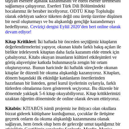
taşıyan eserlere aşinalık kazanmasını ve edebi eserler üretmesini
sağlamaya çalışıyoruz. Eserleri Türk Dili Bölümündeki
hocalarımız ile beraber inceliyoruz. ODTÜ Kitap Topluluğu
olarak edebiyatı sadece tüketen değil onu üretip üzerine düşünen
bir nesil oluşturmayı ve bu alışkanlığı gençliğe kazandırmayı
hedefliyoruz.
Ceviziçi dergisi Eylül 2020’den beri online olarak
devam ediyor!
Kitap Kritikleri
: İki haftada bir önceden seçtiğimiz kitapların
değerlendirmelerini yapıyor, okunan kitabı farklı bakış açıları ile
birlikte irdeleyerek kitaptan daha fazla kazanım elde etmek için
çabalıyoruz. Kitabı okuyan insanların kültürel etkileşimleri ve
görüş alışverişine katkıda bulunmasıyla zengin bir ortam
oluşturuyoruz. Bunun haricinde iki haftalık süreçlerde okunan
kitaplar ile düzenli bir okuma alışkanlığı kazanıyoruz. Kitapları,
dönem başındaki ilk etkinliğe katılanların önerilerinden
hazırlanan bir listeden, genel kurul üyelerinin oylarıyla, farklı
türlerden olmalarına özen göstererek seçiyoruz. Bu düzenle bir
dönemde yaklaşık 5-6 kitap okuyabiliyoruz. Kitap kritiklerimizi
uzaktan öğretim döneminde de online olarak devam ettiriyoruz.
Kitabüs
: KİTABÜS isimli projemiz ise ihtiyacı olan okullara
bizzat giderek kütüphane kurduğumuz, çocuklar ile iletişime
geçerek onların da okuma alışkanlığı kazanmasına olanak
sağlayan, hem örnek olup hem de geleceğe umut taşıdığımız bir