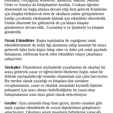
etkinliktir. Geçtiğimiz senelerde; Şanlıurfa, Mardin, Manisa,
Ordu ve Antalya’da kütüphaneler kurduk. Uzaktan öğretim
döneminde ise bağış almaya devam edip hem gelecek Kitabüsler
için kitaplar biriktirecek hem de okulların online görüşmelerine
katılıp çocuklarla etkileşimde kalmak için etkinlikler düzenledik.
Online dönemde biz gidemesek de çocuklara kitaplar
göndermeye devam ettik, Gaziantep’e ve Şanlıurfa’ya kitaplar
gönderdik.
Ortak Etkinlikler
: Başka topluluklar ile yaptığımız ortak
etkinliklerimizde de farklı ilgi alanlarına sahip insanları bir araya
getirerek daha fazla kişiye hitap eden ve daha çok ortak paydada
buluşturan, edebiyata teşvik eden etkinlikler ortaya çıkarmaya
çalışıyoruz.
Söyleşiler
: Düzenlenen söyleşilerde yazarlarımız ile okurları bir
araya getirerek yazar ve öğrencilerin fikirlerini özgür, rahat bir
iklimde paylaşabileceği ortamlar oluşturmak için çaba harcıyoruz.
Bir meslek olarak yazarlığı ve kitaplara dair soruların
cevaplanmasını, yazar ve okurluk arasındaki kıymetli ilişkinin
pekişmesi için aracı olmayı hedeflediğimiz bu yazar-okur
buluşmalarının sonu imza günü olarak neticeleniyor.
Geziler
: Aynı zamanda kitap fuarı gezisi, tiyatro oyunları gibi
toplu yapılan etkinliklerle de sosyal ilişkilerimizi geliştirmeyi
amaçlıyoruz. Okumayı seven insanların birbirlerine yapacağı