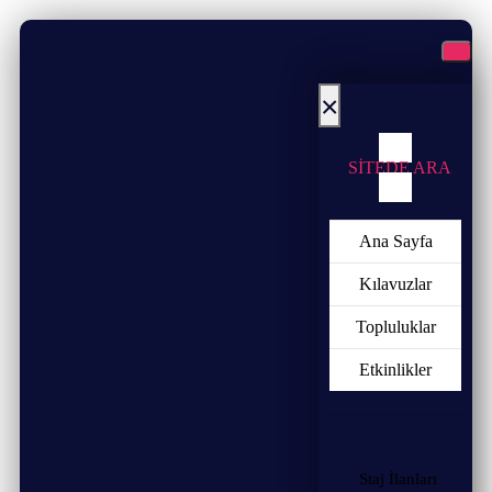
×
SİTEDE ARA
Ana Sayfa
Kılavuzlar
Topluluklar
Etkinlikler
Staj İlanları