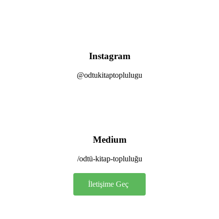
Instagram
@odtukitaptoplulugu
Medium
/odtü-kitap-topluluğu
İletişime Geç