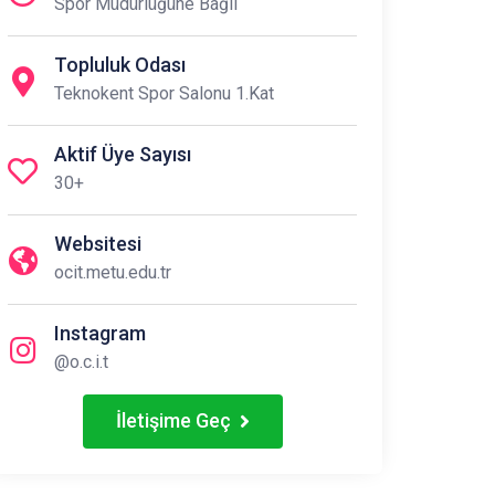
Spor Müdürlüğüne Bağlı
Topluluk Odası
Teknokent Spor Salonu 1.Kat
Aktif Üye Sayısı
30+
Websitesi
ocit.metu.edu.tr
Instagram
@o.c.i.t
İletişime Geç