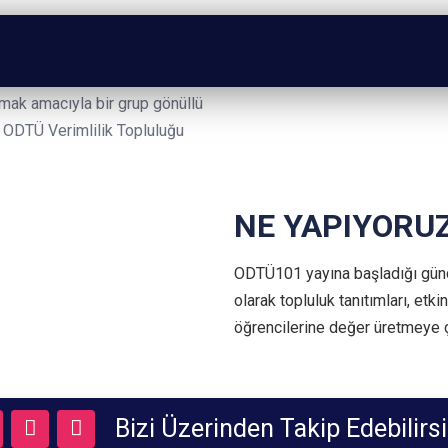
edir?
liliğinin önüne geçmek, doğru
amak amacıyla bir grup gönüllü
 ODTÜ Verimlilik Topluluğu
NE YAPIYORU
ODTÜ101 yayına başladığı günden
olarak topluluk tanıtımları,
etkin
öğrencilerine değer üretmeye 
yitirebilir. Bu sorumluluk tamamen okuyucuya aittir. Lütfen içeriği
Bizi
Üzerinden Takip Edebilirsi