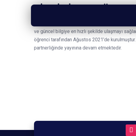
BİZ KİMİZ?
ODTÜ 101 N
ODTÜ101, pandeminin de etkisiyle artan bilgi kir
ve güncel bilgiye en hızlı şekilde ulaşmayı sağl
öğrenci tarafından Ağustos 2021’de kurulmuştur.
partnerliğinde yayınına devam etmektedir.
Sitede bulunan içerikler zamanla güncelliğini 