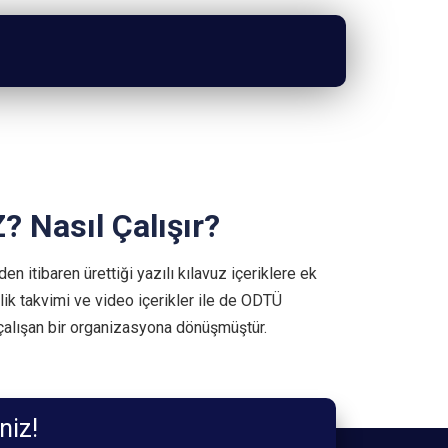
Z?
Nasıl Çalışır?
 itibaren ürettiği yazılı kılavuz içeriklere ek
lik takvimi ve video içerikler
ile de ODTÜ
çalışan bir organizasyona dönüşmüştür.
 okurken son güncelleme tarihine dikkat ediniz.
niz!