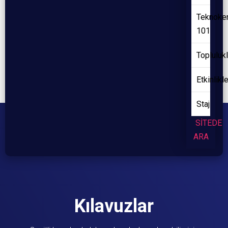
Teknoke
101
Toplulukl
Etkinlikl
Staj
SİTEDE
ARA
Kılavuzlar