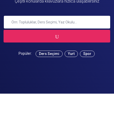
Çeşitli konularda kılavuzlara hızlıca ulaşabilirsiniz
Popüler:
Ders Seçimi
Yurt
Spor