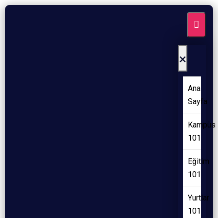
×
Ana
Sayfa
Kampüs
101
Eğitim
101
Yurtlar
101