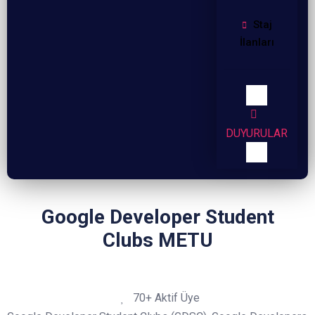
Staj
İlanları
ODTÜ Toplulukları
DUYURULAR
Google Developer Student
Clubs METU
70+ Aktif Üye