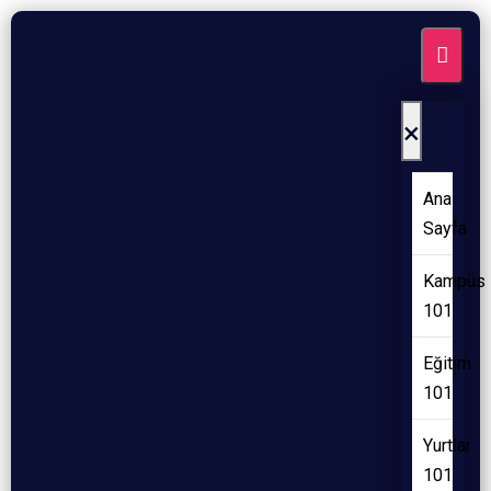
×
Ana
Sayfa
Kampüs
101
Eğitim
101
Yurtlar
101