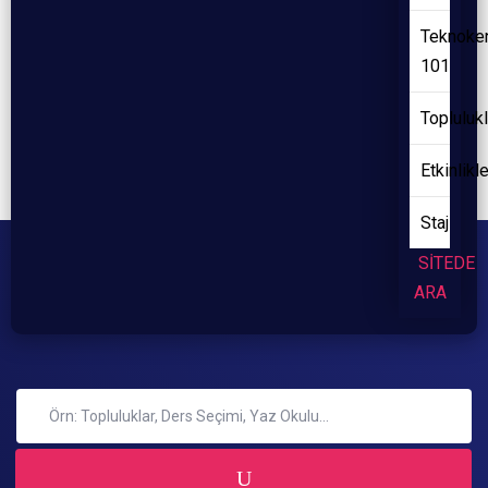
Teknoke
101
Toplulukl
Etkinlikl
Staj
SİTEDE
ARA